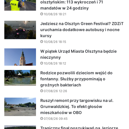
olsztyńskim: 113 wykroczeń i 71
mandatów w 24 godziny
10/08/26 18:21
Jedziesz na Olsztyn Green Festival? ZDZiT
uruchamia dodatkowe autobusy i nocne
kursy
10/08/26 18:15
W piątek Urząd Miasta Olsztyna będzie
nieczynny
10/08/26 18:12
Rodzice pozwolili dzieciom wejść do
fontanny. Służby przypominają o
groźnych bakteriach
07/08/26 12:26
Ruszył remont przy targowisku na ul.
Grunwaldzkiej. To efekt głosów
mieszkańców w OBO
07/08/26 09:45
Tragiczny finał poszukiwań na Jeziorze