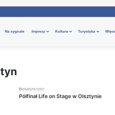
Na sygnale
Imprezy
Kultura
Turystyka
Więce
ztyn
05/05/15 12:07
Półfinał Life on Stage w Olsztynie