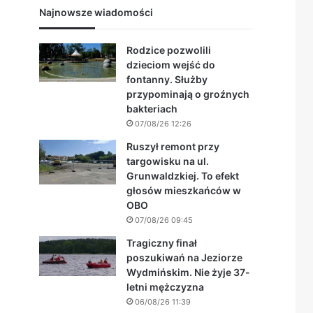
Najnowsze wiadomości
Rodzice pozwolili
dzieciom wejść do
fontanny. Służby
przypominają o groźnych
bakteriach
07/08/26 12:26
Ruszył remont przy
targowisku na ul.
Grunwaldzkiej. To efekt
głosów mieszkańców w
OBO
07/08/26 09:45
Tragiczny finał
poszukiwań na Jeziorze
Wydmińskim. Nie żyje 37-
letni mężczyzna
06/08/26 11:39