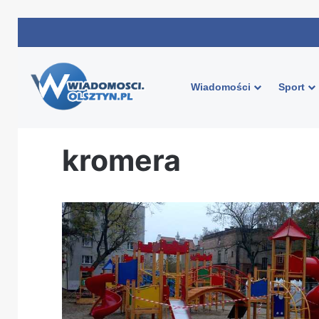
Wiadomości
Sport
Strona główna
/
kromera
kromera