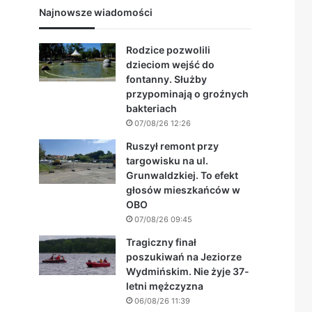
Najnowsze wiadomości
Rodzice pozwolili
dzieciom wejść do
fontanny. Służby
przypominają o groźnych
bakteriach
07/08/26 12:26
Ruszył remont przy
targowisku na ul.
Grunwaldzkiej. To efekt
głosów mieszkańców w
OBO
07/08/26 09:45
Tragiczny finał
poszukiwań na Jeziorze
Wydmińskim. Nie żyje 37-
letni mężczyzna
06/08/26 11:39