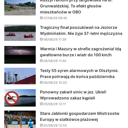
Grunwaldzkiej. To efekt głosów
mieszkańców w OBO
07/08/26 09:45
Tragiczny finał poszukiwań na Jeziorze
Wydmińskim. Nie żyje 37-letni mężczyzna
06/08/26 11:39
Warmia i Mazury w strefie zagrożenia! Idą
gwałtowne burze i wiatr do 100 km/h
06/08/26 11:30
Testy 55 syren alarmowych w Olsztynie.
Prace potrwają do końca października
06/08/26 10:20
Ponowny zakwit sinic w jez. Ukiel!
Wprowadzono zakaz kąpieli
05/08/26 12:11
Stare Jabłonki gospodarzem Mistrzostw
Europy w siatkówce plażowej
05/08/26 12:03