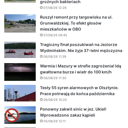
groźnych bakteriach
07/08/26 12:26
Ruszył remont przy targowisku na ul.
Grunwaldzkiej. To efekt głosów
mieszkańców w OBO
07/08/26 09:45
Tragiczny finał poszukiwań na Jeziorze
Wydmińskim. Nie żyje 37-letni mężczyzna
06/08/26 11:39
Warmia i Mazury w strefie zagrożenia! Idą
gwałtowne burze i wiatr do 100 km/h
06/08/26 11:30
Testy 55 syren alarmowych w Olsztynie.
Prace potrwają do końca października
06/08/26 10:20
Ponowny zakwit sinic w jez. Ukiel!
Wprowadzono zakaz kąpieli
05/08/26 12:11