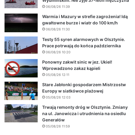
Wydmińskim. Nie żyje 37-letni mężczyzna
06/08/26 11:39
Warmia i Mazury w strefie zagrożenia! Idą
gwałtowne burze i wiatr do 100 km/h
06/08/26 11:30
Testy 55 syren alarmowych w Olsztynie.
Prace potrwają do końca października
06/08/26 10:20
Ponowny zakwit sinic w jez. Ukiel!
Wprowadzono zakaz kąpieli
05/08/26 12:11
Stare Jabłonki gospodarzem Mistrzostw
Europy w siatkówce plażowej
05/08/26 12:03
Trwają remonty dróg w Olsztynie. Zmiany
na ul. Janowicza i utrudnienia na osiedlu
Generałów
05/08/26 11:59