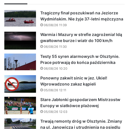
Tragiczny finał poszukiwań na Jeziorze
Wydmińskim. Nie żyje 37-letni mężczyzna
06/08/26 11:39
Warmia i Mazury w strefie zagrożenia! Idą
gwałtowne burze i wiatr do 100 km/h
06/08/26 11:30
Testy 55 syren alarmowych w Olsztynie.
Prace potrwają do końca października
06/08/26 10:20
Ponowny zakwit sinic w jez. Ukiel!
Wprowadzono zakaz kąpieli
05/08/26 12:11
Stare Jabłonki gospodarzem Mistrzostw
Europy w siatkówce plażowej
05/08/26 12:03
Trwają remonty dróg w Olsztynie. Zmiany
na ul. Janowicza i utrudnienia na osiedlu