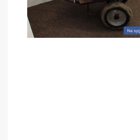
Na sy