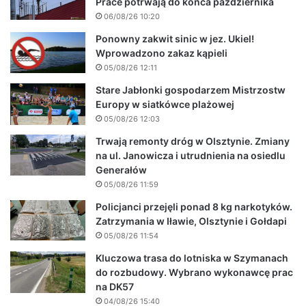
Prace potrwają do końca października
06/08/26 10:20
Ponowny zakwit sinic w jez. Ukiel!
Wprowadzono zakaz kąpieli
05/08/26 12:11
Stare Jabłonki gospodarzem Mistrzostw
Europy w siatkówce plażowej
05/08/26 12:03
Trwają remonty dróg w Olsztynie. Zmiany
na ul. Janowicza i utrudnienia na osiedlu
Generałów
05/08/26 11:59
Policjanci przejęli ponad 8 kg narkotyków.
Zatrzymania w Iławie, Olsztynie i Gołdapi
05/08/26 11:54
Kluczowa trasa do lotniska w Szymanach
do rozbudowy. Wybrano wykonawcę prac
na DK57
04/08/26 15:40