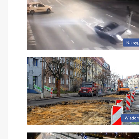
Na sy
Wiadom