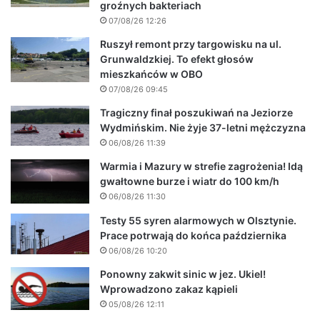
groźnych bakteriach
07/08/26 12:26
Ruszył remont przy targowisku na ul.
Grunwaldzkiej. To efekt głosów
mieszkańców w OBO
07/08/26 09:45
Tragiczny finał poszukiwań na Jeziorze
Wydmińskim. Nie żyje 37-letni mężczyzna
06/08/26 11:39
Warmia i Mazury w strefie zagrożenia! Idą
gwałtowne burze i wiatr do 100 km/h
06/08/26 11:30
Testy 55 syren alarmowych w Olsztynie.
Prace potrwają do końca października
06/08/26 10:20
Ponowny zakwit sinic w jez. Ukiel!
Wprowadzono zakaz kąpieli
05/08/26 12:11