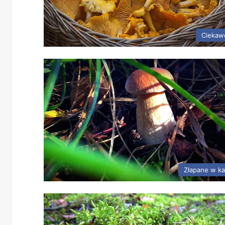
Ciekaw
Złapane w k