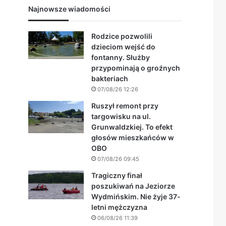
Najnowsze wiadomości
Rodzice pozwolili
dzieciom wejść do
fontanny. Służby
przypominają o groźnych
bakteriach
07/08/26 12:26
Ruszył remont przy
targowisku na ul.
Grunwaldzkiej. To efekt
głosów mieszkańców w
OBO
07/08/26 09:45
Tragiczny finał
poszukiwań na Jeziorze
Wydmińskim. Nie żyje 37-
letni mężczyzna
06/08/26 11:39