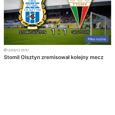
Piłka nożna
12/05/13 20:57
Stomil Olsztyn zremisował kolejny mecz