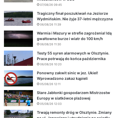
07/08/26 09:45
Tragiczny finał poszukiwań na Jeziorze
Wydmińskim. Nie żyje 37-letni mężczyzna
06/08/26 11:39
Warmia i Mazury w strefie zagrożenia! Idą
gwałtowne burze i wiatr do 100 km/h
06/08/26 11:30
Testy 55 syren alarmowych w Olsztynie.
Prace potrwają do końca października
06/08/26 10:20
Ponowny zakwit sinic w jez. Ukiel!
Wprowadzono zakaz kąpieli
05/08/26 12:11
Stare Jabłonki gospodarzem Mistrzostw
Europy w siatkówce plażowej
05/08/26 12:03
Trwają remonty dróg w Olsztynie. Zmiany
na ul. Janowicza i utrudnienia na osiedlu