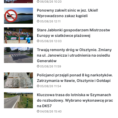
06/08/26 10:20
Ponowny zakwit sinic w jez. Ukiel!
Wprowadzono zakaz kąpieli
05/08/26 12:11
Stare Jabłonki gospodarzem Mistrzostw
Europy w siatkówce plażowej
05/08/26 12:03
Trwają remonty dróg w Olsztynie. Zmiany
na ul. Janowicza i utrudnienia na osiedlu
Generałów
05/08/26 11:59
Policjanci przejęli ponad 8 kg narkotyków.
Zatrzymania w Iławie, Olsztynie i Gołdapi
05/08/26 11:54
Kluczowa trasa do lotniska w Szymanach
do rozbudowy. Wybrano wykonawcę prac
na DK57
04/08/26 15:40