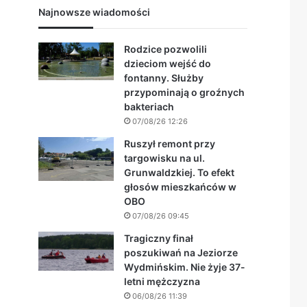
Najnowsze wiadomości
Rodzice pozwolili
dzieciom wejść do
fontanny. Służby
przypominają o groźnych
bakteriach
07/08/26 12:26
Ruszył remont przy
targowisku na ul.
Grunwaldzkiej. To efekt
głosów mieszkańców w
OBO
07/08/26 09:45
Tragiczny finał
poszukiwań na Jeziorze
Wydmińskim. Nie żyje 37-
letni mężczyzna
06/08/26 11:39