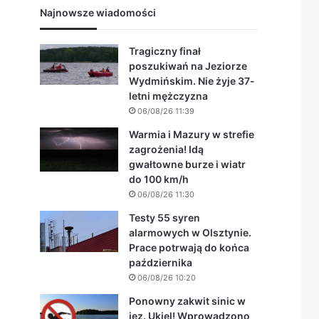
Najnowsze wiadomości
Tragiczny finał
poszukiwań na Jeziorze
Wydmińskim. Nie żyje 37-
letni mężczyzna
06/08/26 11:39
Warmia i Mazury w strefie
zagrożenia! Idą
gwałtowne burze i wiatr
do 100 km/h
06/08/26 11:30
Testy 55 syren
alarmowych w Olsztynie.
Prace potrwają do końca
października
06/08/26 10:20
Ponowny zakwit sinic w
jez. Ukiel! Wprowadzono