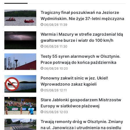
Tragiczny finał poszukiwań na Jeziorze
Wydmińskim. Nie żyje 37-letni mężczyzna
06/08/26 11:39
Warmia i Mazury w strefie zagrożenia! Idą
gwałtowne burze i wiatr do 100 km/h
06/08/26 11:30
Testy 55 syren alarmowych w Olsztynie.
Prace potrwają do końca października
06/08/26 10:20
Ponowny zakwit sinic w jez. Ukiel!
Wprowadzono zakaz kąpieli
05/08/26 12:11
Stare Jabłonki gospodarzem Mistrzostw
Europy w siatkówce plażowej
05/08/26 12:03
Trwają remonty dróg w Olsztynie. Zmiany
na ul. Janowicza i utrudnienia na osiedlu