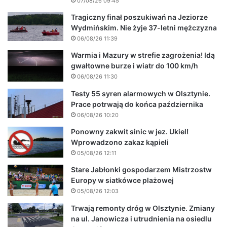
07/08/26 09:45
Tragiczny finał poszukiwań na Jeziorze
Wydmińskim. Nie żyje 37-letni mężczyzna
06/08/26 11:39
Warmia i Mazury w strefie zagrożenia! Idą
gwałtowne burze i wiatr do 100 km/h
06/08/26 11:30
Testy 55 syren alarmowych w Olsztynie.
Prace potrwają do końca października
06/08/26 10:20
Ponowny zakwit sinic w jez. Ukiel!
Wprowadzono zakaz kąpieli
05/08/26 12:11
Stare Jabłonki gospodarzem Mistrzostw
Europy w siatkówce plażowej
05/08/26 12:03
Trwają remonty dróg w Olsztynie. Zmiany
na ul. Janowicza i utrudnienia na osiedlu