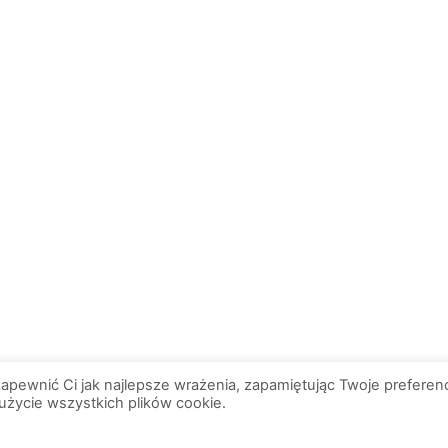
apewnić Ci jak najlepsze wrażenia, zapamiętując Twoje preferenc
eżone. | Wiadomosci.Olsztyn.pl
 użycie wszystkich plików cookie.