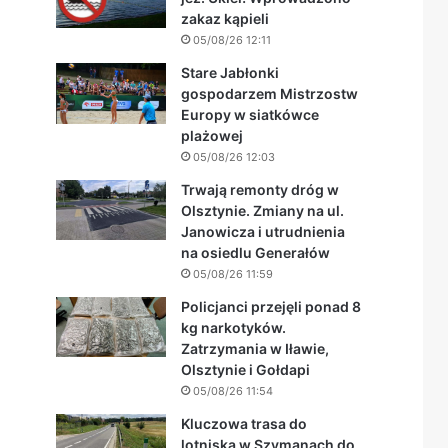
zakaz kąpieli
05/08/26 12:11
Stare Jabłonki
gospodarzem Mistrzostw
Europy w siatkówce
plażowej
05/08/26 12:03
Trwają remonty dróg w
Olsztynie. Zmiany na ul.
Janowicza i utrudnienia
na osiedlu Generałów
05/08/26 11:59
Policjanci przejęli ponad 8
kg narkotyków.
Zatrzymania w Iławie,
Olsztynie i Gołdapi
05/08/26 11:54
Kluczowa trasa do
lotniska w Szymanach do