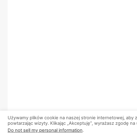
Używamy plików cookie na naszej stronie internetowej, aby z
© 2013-2026, All Rights Reserved. Wszelkie prawa zastrz
powtarzając wizyty. Klikając „Akceptuję”, wyrażasz zgodę na
Do not sell my personal information
.