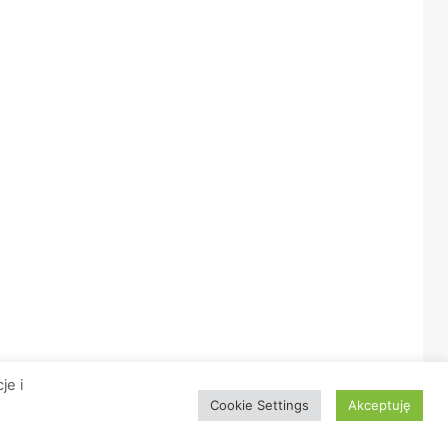
je i
O nas
Logo portalu
Polityka prywatności
Kontakt
Cookie Settings
Akceptuję