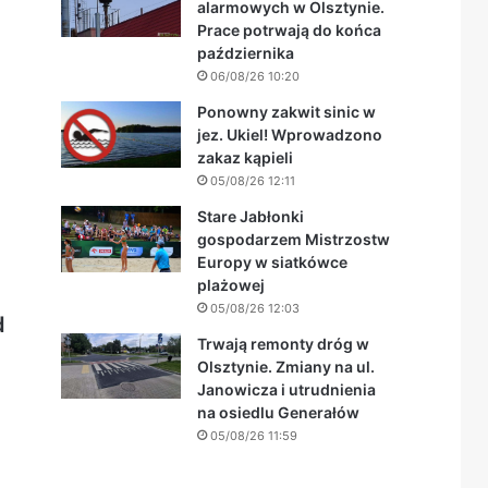
alarmowych w Olsztynie.
Prace potrwają do końca
października
06/08/26 10:20
Ponowny zakwit sinic w
jez. Ukiel! Wprowadzono
zakaz kąpieli
05/08/26 12:11
Stare Jabłonki
gospodarzem Mistrzostw
Europy w siatkówce
plażowej
05/08/26 12:03
d
Trwają remonty dróg w
Olsztynie. Zmiany na ul.
Janowicza i utrudnienia
na osiedlu Generałów
05/08/26 11:59