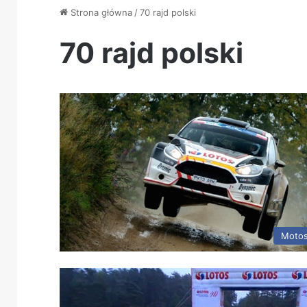
Strona główna
/
70 rajd polski
70 rajd polski
Motos