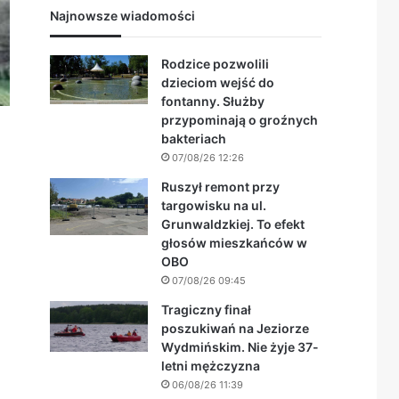
Najnowsze wiadomości
Rodzice pozwolili
dzieciom wejść do
fontanny. Służby
przypominają o groźnych
bakteriach
07/08/26 12:26
Ruszył remont przy
targowisku na ul.
Grunwaldzkiej. To efekt
głosów mieszkańców w
OBO
07/08/26 09:45
Tragiczny finał
poszukiwań na Jeziorze
Wydmińskim. Nie żyje 37-
letni mężczyzna
06/08/26 11:39