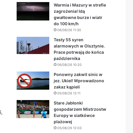
Warmia i Mazury w strefie
zagrożenia! Idą
gwałtowne burze i wiatr
do 100 km/h
06/08/26 11:30
Testy 55 syren
alarmowych w Olsztynie.
Prace potrwają do końca
października
06/08/26 10:20
Ponowny zakwit sinic w
jez. Ukiel! Wprowadzono
zakaz kąpieli
05/08/26 12:11
Stare Jabłonki
gospodarzem Mistrzostw
6,
Europy w siatkówce
plażowej
05/08/26 12:03