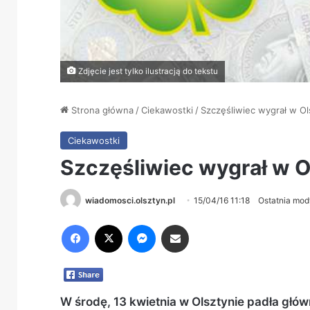
Zdjęcie jest tylko ilustracją do tekstu
Strona główna
/
Ciekawostki
/
Szczęśliwiec wygrał w Ol
Ciekawostki
Szczęśliwiec wygrał w O
wiadomosci.olsztyn.pl
15/04/16 11:18
Ostatnia mod
Facebook
X
Messenger
Share via Email
W środę, 13 kwietnia w Olsztynie padła głó