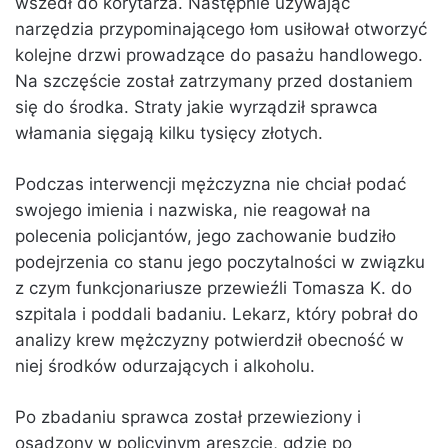
wszedł do korytarza. Następnie używając
narzędzia przypominającego łom usiłował otworzyć
kolejne drzwi prowadzące do pasażu handlowego.
Na szczęście został zatrzymany przed dostaniem
się do środka. Straty jakie wyrządził sprawca
włamania sięgają kilku tysięcy złotych.
Podczas interwencji mężczyzna nie chciał podać
swojego imienia i nazwiska, nie reagował na
polecenia policjantów, jego zachowanie budziło
podejrzenia co stanu jego poczytalności w związku
z czym funkcjonariusze przewieźli Tomasza K. do
szpitala i poddali badaniu. Lekarz, który pobrał do
analizy krew mężczyzny potwierdził obecność w
niej środków odurzających i alkoholu.
Po zbadaniu sprawca został przewieziony i
osadzony w policyjnym areszcie, gdzie po