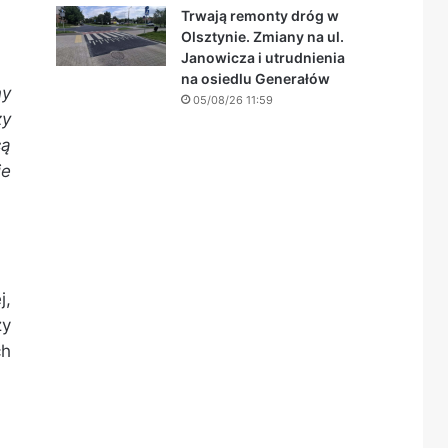
Trwają remonty dróg w
Olsztynie. Zmiany na ul.
Janowicza i utrudnienia
na osiedlu Generałów
ny
05/08/26 11:59
zy
cą
je
j,
zy
ch