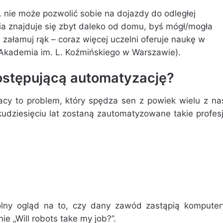
. nie może pozwolić sobie na dojazdy do odległej
ia znajduje się zbyt daleko od domu, byś mógł/mogła
 załamuj rąk – coraz więcej uczelni oferuje naukę w
st Akademia im. L. Koźmińskiego w Warszawie).
ostępującą automatyzację?
acy to problem, który spędza sen z powiek wielu z na
lkudziesięciu lat zostaną zautomatyzowane takie profes
gólny ogląd na to, czy dany zawód zastąpią komputer
ie „Will robots take my job?”.