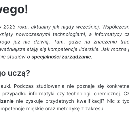
wego!
 w 2023 roku, aktualny jak nigdy wcześniej. Współczes
ąknięty nowoczesnymi technologiami, a informatycy c
kogo już nie dziwią. Tam, gdzie na znaczeniu tra
ażniejsze stają się kompetencje liderskie. Jak można 
nie studiów o
specjalności zarządzanie
.
go uczą?
uki. Podczas studiowania nie poznaje się konkretne
w przypadku informatyki czy technologii chemicznej. C
dzanie
nie zyskuje przydatnych kwalifikacji? Nic z ty
ompetencje miękkie oraz metodykę z zakresu: