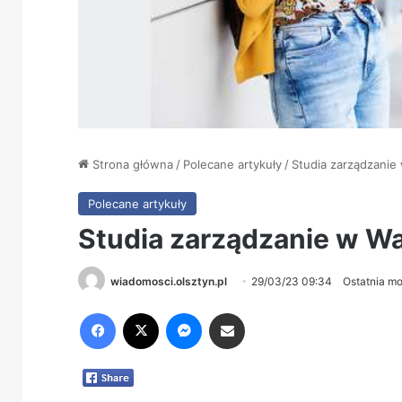
Strona główna
/
Polecane artykuły
/
Studia zarządzanie
Polecane artykuły
Studia zarządzanie w W
wiadomosci.olsztyn.pl
29/03/23 09:34
Ostatnia mo
Facebook
X
Messenger
Share via Email