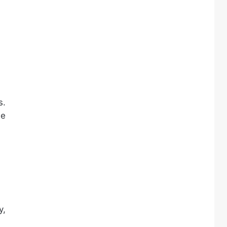
s.
je
y,