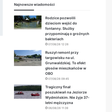
Najnowsze wiadomości
Rodzice pozwolili
dzieciom wejść do
fontanny. Służby
przypominają o groźnych
bakteriach
07/08/26 12:26
Ruszył remont przy
targowisku na ul.
Grunwaldzkiej. To efekt
głosów mieszkańców w
OBO
07/08/26 09:45
Tragiczny finał
poszukiwań na Jeziorze
Wydmińskim. Nie żyje 37-
letni mężczyzna
06/08/26 11:39