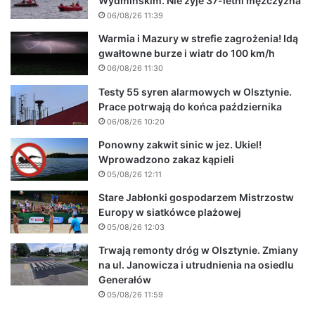
Wydmińskim. Nie żyje 37-letni mężczyzna
06/08/26 11:39
Warmia i Mazury w strefie zagrożenia! Idą
gwałtowne burze i wiatr do 100 km/h
06/08/26 11:30
Testy 55 syren alarmowych w Olsztynie.
Prace potrwają do końca października
06/08/26 10:20
Ponowny zakwit sinic w jez. Ukiel!
Wprowadzono zakaz kąpieli
05/08/26 12:11
Stare Jabłonki gospodarzem Mistrzostw
Europy w siatkówce plażowej
05/08/26 12:03
Trwają remonty dróg w Olsztynie. Zmiany
na ul. Janowicza i utrudnienia na osiedlu
Generałów
05/08/26 11:59