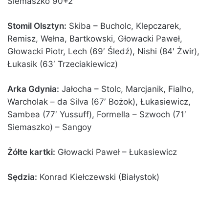
Siemaszko 90+2′
Stomil Olsztyn:
Skiba – Bucholc, Klepczarek,
Remisz, Wełna, Bartkowski, Głowacki Paweł,
Głowacki Piotr, Lech (69′ Śledź), Nishi (84′ Żwir),
Łukasik (63′ Trzeciakiewicz)
Arka Gdynia:
Jałocha – Stolc, Marcjanik, Fialho,
Warcholak – da Silva (67′ Bożok), Łukasiewicz,
Sambea (77′ Yussuff), Formella – Szwoch (71′
Siemaszko) – Sangoy
Żółte kartki:
Głowacki Paweł – Łukasiewicz
Sędzia:
Konrad Kiełczewski (Białystok)