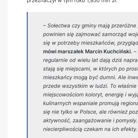
przeznaczył w tym roku 1,850 mln zł.
– Sołectwa czy gminy mają przeróżne 
powinien się zajmować samorząd woj
się w potrzeby mieszkańców, przygląd
mówi marszałek Marcin Kuchciński.
–
regularnie od wielu lat dają dziś nap
stają się miejscami, w których po pros
mieszkańcy mogą być dumni. Ale inwes
przede wszystkim w ludzi. To właśni
miejscowościom koloryt, energię i w
kulinarnych wspaniale promują regiona
się nie tylko w Polsce, ale również po
aktywność, zaangażowanie i pomysły. T
niecierpliwością czekam na ich efekty.