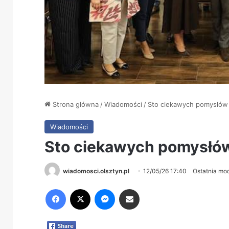
Strona główna
/
Wiadomości
/
Sto ciekawych pomysłów 
Wiadomości
Sto ciekawych pomysłów
wiadomosci.olsztyn.pl
12/05/26 17:40
Ostatnia mod
Facebook
X
Messenger
Share via Email