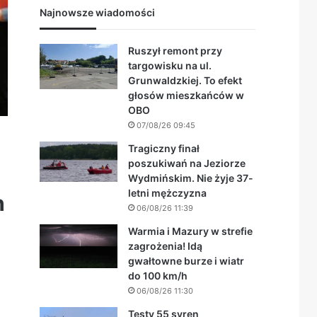
Najnowsze wiadomości
Ruszył remont przy
targowisku na ul.
Grunwaldzkiej. To efekt
głosów mieszkańców w
OBO
07/08/26 09:45
Tragiczny finał
poszukiwań na Jeziorze
Wydmińskim. Nie żyje 37-
letni mężczyzna
h
06/08/26 11:39
Warmia i Mazury w strefie
zagrożenia! Idą
gwałtowne burze i wiatr
do 100 km/h
06/08/26 11:30
Testy 55 syren