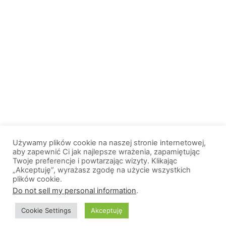
Używamy plików cookie na naszej stronie internetowej,
aby zapewnić Ci jak najlepsze wrażenia, zapamiętując
Twoje preferencje i powtarzając wizyty. Klikając
„Akceptuję”, wyrażasz zgodę na użycie wszystkich
plików cookie.
© 2013-2026, All Rights Reserved. Wszelkie prawa zastrzeżone. |
Do not sell my personal information
.
Wiadomosci.Olsztyn.pl
Cookie Settings
Akceptuję
O nas
Logo portalu
Polityka prywatności
Kontakt