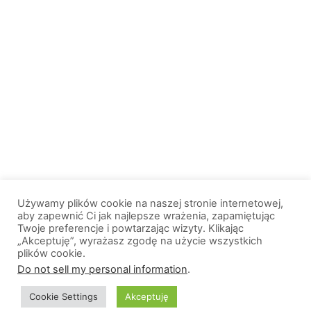
Używamy plików cookie na naszej stronie internetowej,
aby zapewnić Ci jak najlepsze wrażenia, zapamiętując
Twoje preferencje i powtarzając wizyty. Klikając
„Akceptuję”, wyrażasz zgodę na użycie wszystkich
plików cookie.
© 2013-2026, All Rights Reserved. Wszelkie prawa zastrzeżone. |
Do not sell my personal information
.
Wiadomosci.Olsztyn.pl
Cookie Settings
Akceptuję
O nas
Logo portalu
Polityka prywatności
Kontakt