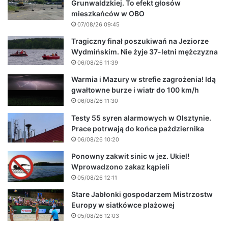
Grunwaldzkiej. To efekt głosów
mieszkańców w OBO
07/08/26 09:45
Tragiczny finał poszukiwań na Jeziorze
Wydmińskim. Nie żyje 37-letni mężczyzna
06/08/26 11:39
Warmia i Mazury w strefie zagrożenia! Idą
gwałtowne burze i wiatr do 100 km/h
06/08/26 11:30
Testy 55 syren alarmowych w Olsztynie.
Prace potrwają do końca października
06/08/26 10:20
Ponowny zakwit sinic w jez. Ukiel!
Wprowadzono zakaz kąpieli
05/08/26 12:11
Stare Jabłonki gospodarzem Mistrzostw
Europy w siatkówce plażowej
05/08/26 12:03