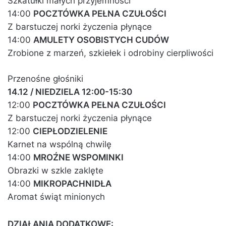
Szkatułki małych przyjemności
14:00
POCZTÓWKA PEŁNA CZUŁOŚCI
Z barstuczej norki życzenia płynące
14:00
AMULETY OSOBISTYCH CUDÓW
Zrobione z marzeń, szkiełek i odrobiny cierpliwości
Przenośne głośniki
14.12 / NIEDZIELA 12:00-15:30
12:00
POCZTÓWKA PEŁNA CZUŁOŚCI
Z barstuczej norki życzenia płynące
12:00
CIEPŁODZIELENIE
Karnet na wspólną chwilę
14:00
MROŹNE WSPOMINKI
Obrazki w szkle zaklęte
14:00
MIKROPACHNIDŁA
Aromat świąt minionych
DZIAŁANIA DODATKOWE: