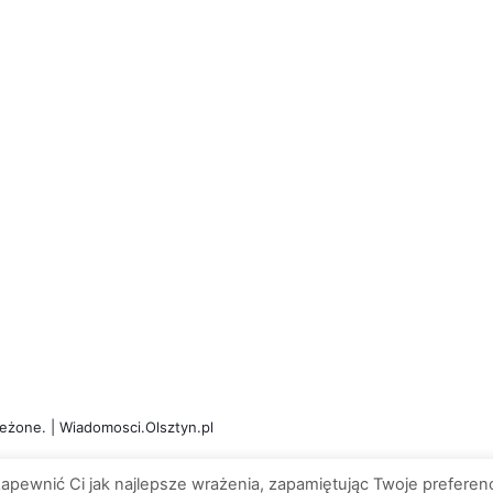
eżone. | Wiadomosci.Olsztyn.pl
apewnić Ci jak najlepsze wrażenia, zapamiętując Twoje preferenc