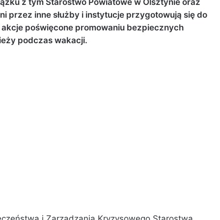
wiązku z tym Starostwo Powiatowe w Olsztynie oraz
i przez inne służby i instytucje przygotowują się do
a i akcje poświęcone promowaniu bezpiecznych
ieży podczas wakacji.
eczeństwa i Zarządzania Kryzysowego Starostwa