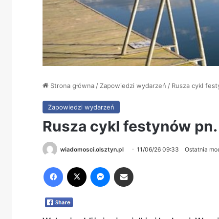
Strona główna
/
Zapowiedzi wydarzeń
/
Rusza cykl fes
Zapowiedzi wydarzeń
Rusza cykl festynów pn
wiadomosci.olsztyn.pl
11/06/26 09:33
Ostatnia mo
Facebook
X
Messenger
Share via Email