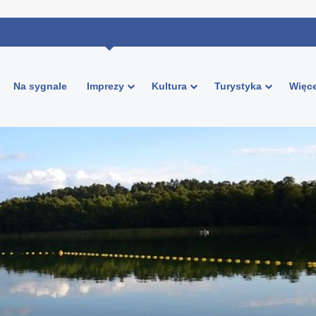
Na sygnale
Imprezy
Kultura
Turystyka
Więce