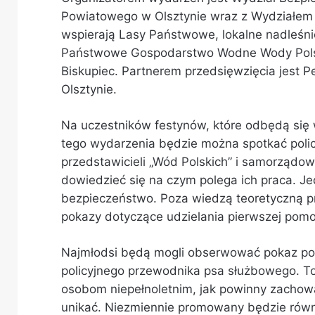
Powiatowego w Olsztynie wraz z Wydziałem Pr
wspierają Lasy Państwowe, lokalne nadleśn
Państwowe Gospodarstwo Wodne Wody Polski
Biskupiec. Partnerem przedsięwzięcia jest
Olsztynie.
Na uczestników festynów, które odbędą się 
tego wydarzenia będzie można spotkać poli
przedstawicieli „Wód Polskich” i samorządow
dowiedzieć się na czym polega ich praca. 
bezpieczeństwo. Poza wiedzą teoretyczną p
pokazy dotyczące udzielania pierwszej pomo
Najmłodsi będą mogli obserwować pokaz po
policyjnego przewodnika psa służbowego. T
osobom niepełnoletnim, jak powinny zachowa
unikać. Niezmiennie promowany będzie równ