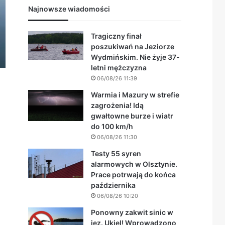
Najnowsze wiadomości
Tragiczny finał
poszukiwań na Jeziorze
Wydmińskim. Nie żyje 37-
letni mężczyzna
06/08/26 11:39
Warmia i Mazury w strefie
zagrożenia! Idą
gwałtowne burze i wiatr
do 100 km/h
06/08/26 11:30
Testy 55 syren
alarmowych w Olsztynie.
Prace potrwają do końca
października
06/08/26 10:20
Ponowny zakwit sinic w
jez. Ukiel! Wprowadzono