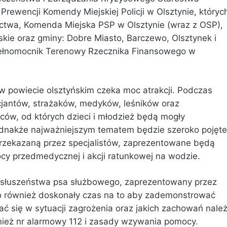
ewencji Komendy Miejskiej Policji w Olsztynie, któryc
ictwa, Komenda Miejska PSP w Olsztynie (wraz z OSP),
e oraz gminy: Dobre Miasto, Barczewo, Olsztynek i
 Pełnomocnik Terenowy Rzecznika Finansowego w
w powiecie olsztyńskim czeka moc atrakcji. Podczas
cjantów, strażaków, medyków, leśników oraz
ców, od których dzieci i młodzież będą mogły
Jednakże najważniejszym tematem będzie szeroko pojęte
rzekazaną przez specjalistów, zaprezentowane będą
cy przedmedycznej i akcji ratunkowej na wodzie.
słuszeństwa psa służbowego, zaprezentowany przez
o również doskonały czas na to aby zademonstrować
ć się w sytuacji zagrożenia oraz jakich zachowań nale
ież nr alarmowy 112 i zasady wzywania pomocy.