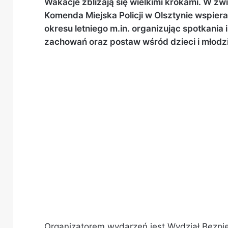
Wakacje zbliżają się wielkimi krokami. W z
Komenda Miejska Policji w Olsztynie wspieran
okresu letniego m.in. organizując spotkani
zachowań oraz postaw wśród dzieci i młodz
Organizatorem wydarzeń jest Wydział Bezpi