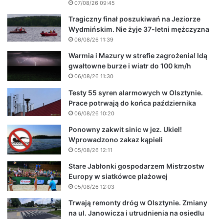
07/08/26 09:45
Tragiczny finał poszukiwań na Jeziorze
Wydmińskim. Nie żyje 37-letni mężczyzna
06/08/26 11:39
Warmia i Mazury w strefie zagrożenia! Idą
gwałtowne burze i wiatr do 100 km/h
06/08/26 11:30
Testy 55 syren alarmowych w Olsztynie.
Prace potrwają do końca października
06/08/26 10:20
Ponowny zakwit sinic w jez. Ukiel!
Wprowadzono zakaz kąpieli
05/08/26 12:11
Stare Jabłonki gospodarzem Mistrzostw
Europy w siatkówce plażowej
05/08/26 12:03
Trwają remonty dróg w Olsztynie. Zmiany
na ul. Janowicza i utrudnienia na osiedlu