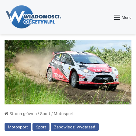
Menu
Strona główna
/
Sport
/
Motosport
Motosport
Sport
Zapowiedzi wydarzeń