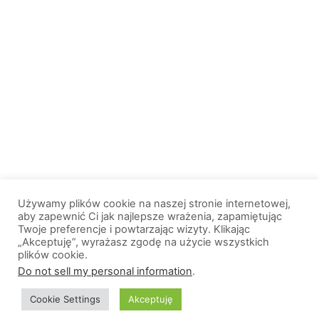
Używamy plików cookie na naszej stronie internetowej,
aby zapewnić Ci jak najlepsze wrażenia, zapamiętując
Twoje preferencje i powtarzając wizyty. Klikając
„Akceptuję”, wyrażasz zgodę na użycie wszystkich
plików cookie.
© 2013-2026, All Rights Reserved. Wszelkie prawa zastrzeżone. |
Do not sell my personal information
.
Wiadomosci.Olsztyn.pl
Cookie Settings
Akceptuję
O nas
Logo portalu
Polityka prywatności
Kontakt