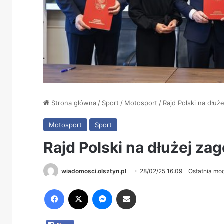
Strona główna
/
Sport
/
Motosport
/
Rajd Polski na dłuż
Motosport
Sport
Rajd Polski na dłużej za
wiadomosci.olsztyn.pl
28/02/25 16:09
Ostatnia mod
Facebook
X
Messenger
Share via Email