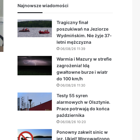
Najnowsze wiadomości
Tragiczny finał
poszukiwań na Jeziorze
Wydmińskim. Nie żyje 37-
letni mężczyzna
06/08/26 11:39
Warmia i Mazury w strefie
zagrożenia! Idą
gwałtowne burze i wiatr
do 100 km/h
06/08/26 11:30
Testy 55 syren
alarmowych w Olsztynie.
Prace potrwają do końca
października
06/08/26 10:20
Ponowny zakwit sinic w
jez. Ukiel! Wprowadzono