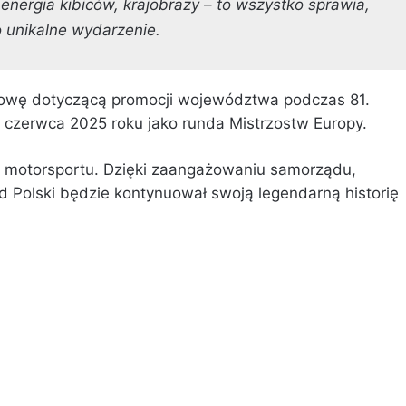
energia kibiców, krajobrazy – to wszystko sprawia,
o unikalne wydarzenie.
owę dotyczącą promocji województwa podczas 81.
15 czerwca 2025 roku jako runda Mistrzostw Europy.
o motorsportu. Dzięki zaangażowaniu samorządu,
jd Polski będzie kontynuował swoją legendarną historię