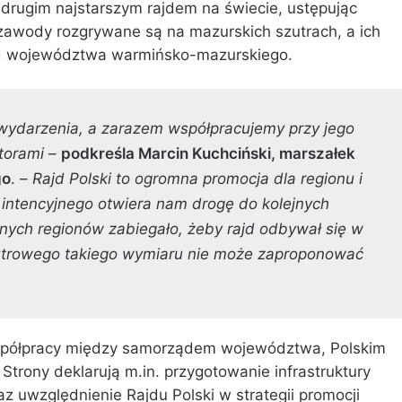
t drugim najstarszym rajdem na świecie, ustępując
zawody rozgrywane są na mazurskich szutrach, a ich
ąd województwa warmińsko-mazurskiego.
wydarzenia, a zarazem współpracujemy przy jego
atorami
–
podkreśla Marcin Kuchciński, marszałek
go
. –
Rajd Polski to ogromna promocja dla regionu i
u intencyjnego otwiera nam drogę do kolejnych
nych regionów zabiegało, żeby rajd odbywał się w
zutrowego takiego wymiaru nie może zaproponować
spółpracy między samorządem województwa, Polskim
trony deklarują m.in. przygotowanie infrastruktury
az uwzględnienie Rajdu Polski w strategii promocji