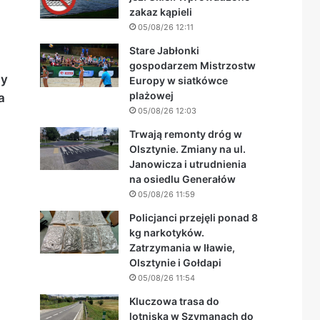
zakaz kąpieli
05/08/26 12:11
Stare Jabłonki
gospodarzem Mistrzostw
dy
Europy w siatkówce
plażowej
a
05/08/26 12:03
Trwają remonty dróg w
Olsztynie. Zmiany na ul.
Janowicza i utrudnienia
na osiedlu Generałów
05/08/26 11:59
Policjanci przejęli ponad 8
kg narkotyków.
Zatrzymania w Iławie,
Olsztynie i Gołdapi
05/08/26 11:54
Kluczowa trasa do
lotniska w Szymanach do