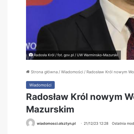
Radosła Król / fot. gov.pl / UW Warminsko-Mazurski
Strona główna
/
Wiadomości
/
Radosław Król nowym W
Wiadomości
Radosław Król nowym W
Mazurskim
wiadomosci.olsztyn.pl
21/12/23 12:28
Ostatnia mod