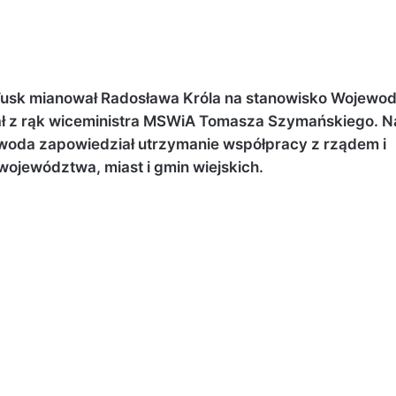
 Tusk mianował Radosława Króla na stanowisko Wojewo
ł z rąk wiceministra MSWiA Tomasza Szymańskiego. N
woda zapowiedział utrzymanie współpracy z rządem i
ojewództwa, miast i gmin wiejskich.