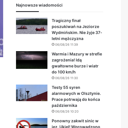
Najnowsze wiadomości
Tragiczny finał
poszukiwań na Jeziorze
Wydmińskim. Nie żyje 37-
letni mężczyzna
06/08/26 11:39
Warmia i Mazury w strefie
zagrożenia! Idą
gwałtowne burze i wiatr
do 100 km/h
06/08/26 11:30
Testy 55 syren
alarmowych w Olsztynie.
Prace potrwają do końca
października
06/08/26 10:20
Ponowny zakwit sinic w
jez. Ukiel! Wprowadzono