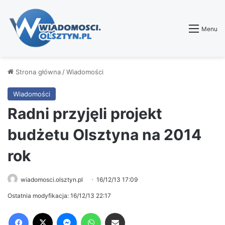
Menu
Strona główna
/
Wiadomości
Wiadomości
Radni przyjęli projekt
budżetu Olsztyna na 2014
rok
wiadomosci.olsztyn.pl
16/12/13 17:09
Ostatnia modyfikacja: 16/12/13 22:17
Facebook
X
Messenger
WhatsApp
Share via Email