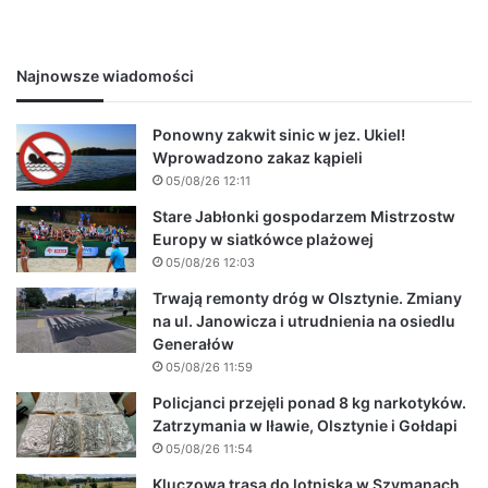
Najnowsze wiadomości
Ponowny zakwit sinic w jez. Ukiel!
Wprowadzono zakaz kąpieli
05/08/26 12:11
Stare Jabłonki gospodarzem Mistrzostw
Europy w siatkówce plażowej
05/08/26 12:03
Trwają remonty dróg w Olsztynie. Zmiany
na ul. Janowicza i utrudnienia na osiedlu
Generałów
05/08/26 11:59
Policjanci przejęli ponad 8 kg narkotyków.
Zatrzymania w Iławie, Olsztynie i Gołdapi
05/08/26 11:54
Kluczowa trasa do lotniska w Szymanach