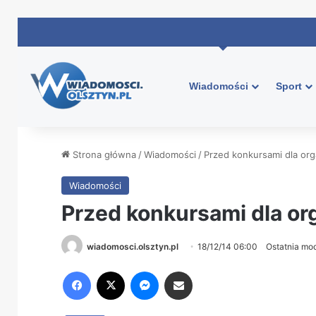
Wiadomości
Sport
Strona główna
/
Wiadomości
/
Przed konkursami dla or
Wiadomości
Przed konkursami dla or
wiadomosci.olsztyn.pl
18/12/14 06:00
Ostatnia mod
Facebook
X
Messenger
Share via Email