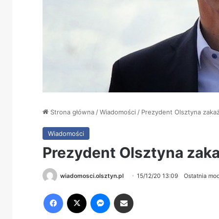
Strona główna
/
Wiadomości
/
Prezydent Olsztyna zak
Wiadomości
Prezydent Olsztyna zak
wiadomosci.olsztyn.pl
15/12/20 13:09
Ostatnia mod
Facebook
X
Messenger
Share via Email