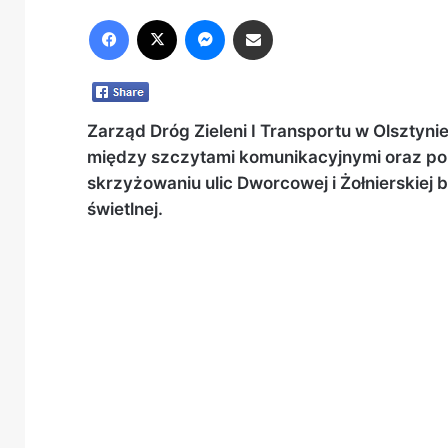
Facebook
X
Messenger
Share via Email
Zarząd Dróg Zieleni I Transportu w Olsztyni
między szczytami komunikacyjnymi oraz p
skrzyżowaniu ulic Dworcowej i Żołnierskiej
świetlnej.