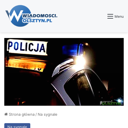
Menu
Strona główna
/
Na sygnale
Na sygnale