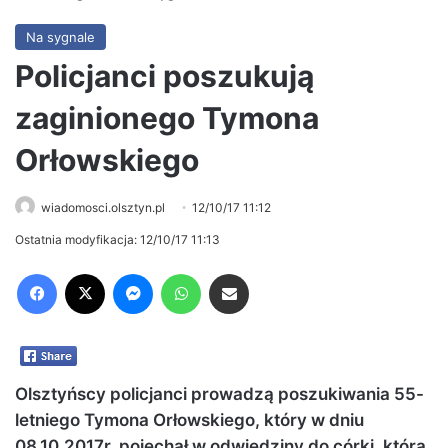
Na sygnale
Policjanci poszukują
zaginionego Tymona
Orłowskiego
wiadomosci.olsztyn.pl
12/10/17 11:12
Ostatnia modyfikacja: 12/10/17 11:13
Facebook
X
Messenger
WhatsApp
Share via Email
Olsztyńscy policjanci prowadzą poszukiwania 55-
letniego Tymona Orłowskiego, który w dniu
08.10.2017r. pojechał w odwiedziny do córki, która