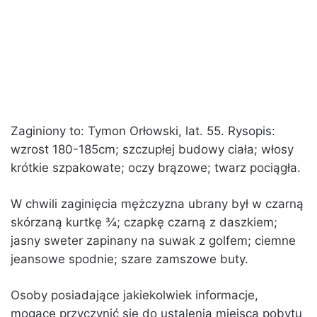
Zaginiony to: Tymon Orłowski, lat. 55. Rysopis:
wzrost 180-185cm; szczupłej budowy ciała; włosy
krótkie szpakowate; oczy brązowe; twarz pociągła.
W chwili zaginięcia mężczyzna ubrany był w czarną
skórzaną kurtkę ¾; czapkę czarną z daszkiem;
jasny sweter zapinany na suwak z golfem; ciemne
jeansowe spodnie; szare zamszowe buty.
Osoby posiadające jakiekolwiek informacje,
mogące przyczynić się do ustalenia miejsca pobytu