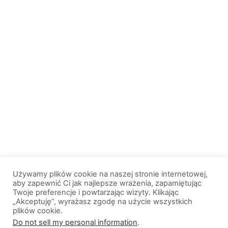
Używamy plików cookie na naszej stronie internetowej,
aby zapewnić Ci jak najlepsze wrażenia, zapamiętując
Twoje preferencje i powtarzając wizyty. Klikając
„Akceptuję”, wyrażasz zgodę na użycie wszystkich
plików cookie.
© 2013-2026, All Rights Reserved. Wszelkie prawa zastrzeżone. |
Do not sell my personal information
.