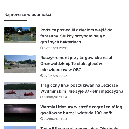
Najnowsze wiadomości
Rodzice pozwolili dzieciom wejść do
fontanny. Służby przypominają o
groźnych bakteriach
07/08/26 12:26
Ruszył remont przy targowisku na ul.
Grunwaldzkiej. To efekt głosów
mieszkańców w OBO
07/08/26 09:45
Tragiczny finał poszukiwań na Jeziorze
Wydmińskim. Nie żyje 37-letni mężczyzna
06/08/26 11:39
Warmia i Mazury w strefie zagrożenia! Idą
gwałtowne burze i wiatr do 100 km/h
06/08/26 11:30
Testy 55 syren alarmowych w Olsztynie.