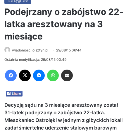
Na sygnale
Podejrzany o zabójstwo 22-
latka aresztowany na 3
miesiące
wiadomosci.olsztyn.pl
29/08/15 06:44
Ostatnia modyfikacja: 29/08/15 00:49
Facebook
X
Messenger
WhatsApp
Share via Email
Decyzją sądu na 3 miesiące aresztowany został
31-latek podejrzany o zabójstwo 22-latka.
Mieszkaniec Ostrołęki w jednym z giżyckich lokali
zadał śmiertelne uderzenie stalowym barowym