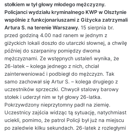
stołkiem w tył głowy młodego mężczyzny.
Policjanci wydziału kryminalnego KWP w Olsztynie
wspólnie z funkcjonariuszami z Giżycka zatrzymali
Artura S. na terenie Warszawy.
15 sierpnia br.
przed godziną 4.00 nad ranem w jednym z
giżyckich lokali doszło do utarczki słownej, a chwilę
później do szarpaniny pomiędzy dwoma
mężczyznami. Ze wstępnych ustaleń wynika, że
26-latek – kolega jednego z nich, chciał
zainterweniować i podbiegł do mężczyzn. Tak
samo zachował się Artur S. – kolega drugiego z
uczestników sprzeczki. Chwycił stalowy barowy
stołek i uderzył nim w tył głowy 26-latka.
Pokrzywdzony nieprzytomny padł na ziemię.
Uczestnicy zajścia widząc tą sytuację, natychmiast
uciekli, pomimo, że patrol Policji był już na miejscu
po zaledwie kilku sekundach. 26-latek z rozległymi