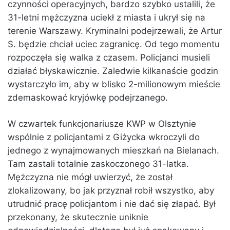
czynności operacyjnych, bardzo szybko ustalili, że
31-letni mężczyzna uciekł z miasta i ukrył się na
terenie Warszawy. Kryminalni podejrzewali, że Artur
S. będzie chciał uciec zagranicę. Od tego momentu
rozpoczęła się walka z czasem. Policjanci musieli
działać błyskawicznie. Zaledwie kilkanaście godzin
wystarczyło im, aby w blisko 2-milionowym mieście
zdemaskować kryjówkę podejrzanego.
W czwartek funkcjonariusze KWP w Olsztynie
wspólnie z policjantami z Giżycka wkroczyli do
jednego z wynajmowanych mieszkań na Bielanach.
Tam zastali totalnie zaskoczonego 31-latka.
Mężczyzna nie mógł uwierzyć, że został
zlokalizowany, bo jak przyznał robił wszystko, aby
utrudnić pracę policjantom i nie dać się złapać. Był
przekonany, że skutecznie uniknie