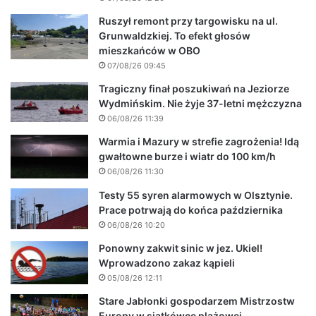
Ruszył remont przy targowisku na ul.
Grunwaldzkiej. To efekt głosów
mieszkańców w OBO
07/08/26 09:45
Tragiczny finał poszukiwań na Jeziorze
Wydmińskim. Nie żyje 37-letni mężczyzna
06/08/26 11:39
Warmia i Mazury w strefie zagrożenia! Idą
gwałtowne burze i wiatr do 100 km/h
06/08/26 11:30
Testy 55 syren alarmowych w Olsztynie.
Prace potrwają do końca października
06/08/26 10:20
Ponowny zakwit sinic w jez. Ukiel!
Wprowadzono zakaz kąpieli
05/08/26 12:11
Stare Jabłonki gospodarzem Mistrzostw
Europy w siatkówce plażowej