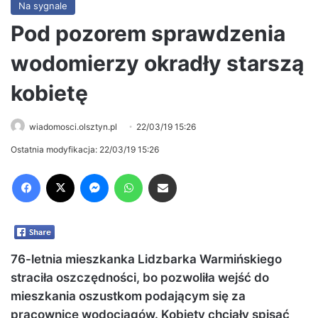
Na sygnale
Pod pozorem sprawdzenia
wodomierzy okradły starszą
kobietę
wiadomosci.olsztyn.pl
22/03/19 15:26
Ostatnia modyfikacja: 22/03/19 15:26
Facebook
X
Messenger
WhatsApp
Share via Email
76-letnia mieszkanka Lidzbarka Warmińskiego
straciła oszczędności, bo pozwoliła wejść do
mieszkania oszustkom podającym się za
pracownice wodociągów. Kobiety chciały spisać