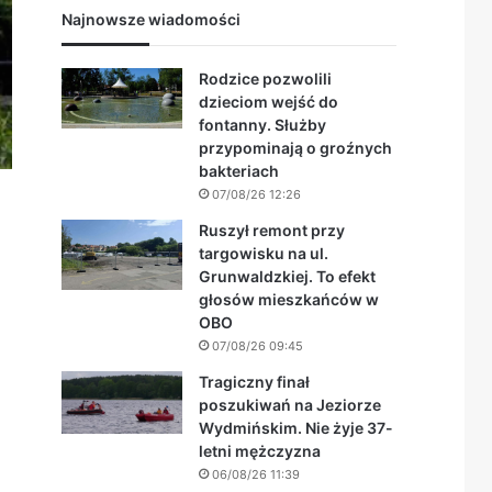
Najnowsze wiadomości
Rodzice pozwolili
dzieciom wejść do
fontanny. Służby
przypominają o groźnych
bakteriach
07/08/26 12:26
Ruszył remont przy
targowisku na ul.
Grunwaldzkiej. To efekt
głosów mieszkańców w
OBO
07/08/26 09:45
Tragiczny finał
poszukiwań na Jeziorze
Wydmińskim. Nie żyje 37-
letni mężczyzna
06/08/26 11:39