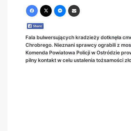
Facebook
X
Messenger
Share via Email
Fala bulwersujących kradzieży dotknęła cm
Chrobrego. Nieznani sprawcy ograbili z mo
Komenda Powiatowa Policji w Ostródzie pro
pilny kontakt w celu ustalenia tożsamości zło