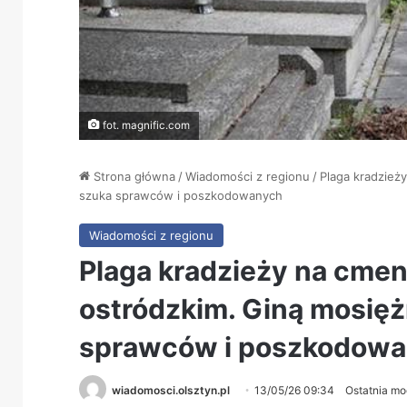
fot. magnific.com
Strona główna
/
Wiadomości z regionu
/
Plaga kradzież
szuka sprawców i poszkodowanych
Wiadomości z regionu
Plaga kradzieży na cme
ostródzkim. Giną mosięż
sprawców i poszkodow
wiadomosci.olsztyn.pl
13/05/26 09:34
Ostatnia mo