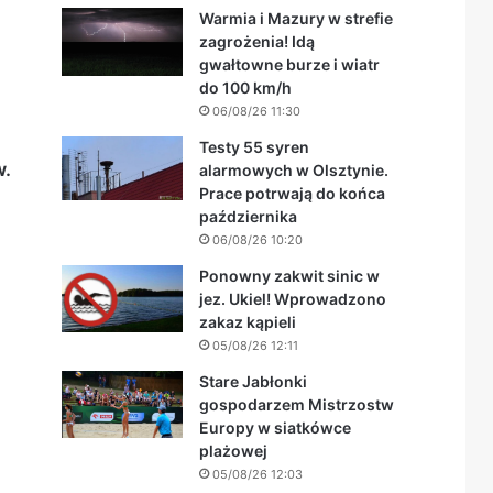
Warmia i Mazury w strefie
zagrożenia! Idą
gwałtowne burze i wiatr
do 100 km/h
06/08/26 11:30
Testy 55 syren
w.
alarmowych w Olsztynie.
Prace potrwają do końca
października
06/08/26 10:20
Ponowny zakwit sinic w
jez. Ukiel! Wprowadzono
zakaz kąpieli
05/08/26 12:11
Stare Jabłonki
gospodarzem Mistrzostw
Europy w siatkówce
plażowej
05/08/26 12:03