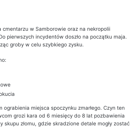
na cmentarzu w Samborowie oraz na nekropolii
 Do pierwszych incydentów doszło na początku maja.
cząc groby w celu szybkiego zysku.
no:
tkowe
okucia
m ograbienia miejsca spoczynku zmarłego. Czyn ten
wcom grozi kara od 6 miesięcy do 8 lat pozbawienia
ty skupu złomu, gdzie skradzione detale mogły zostać