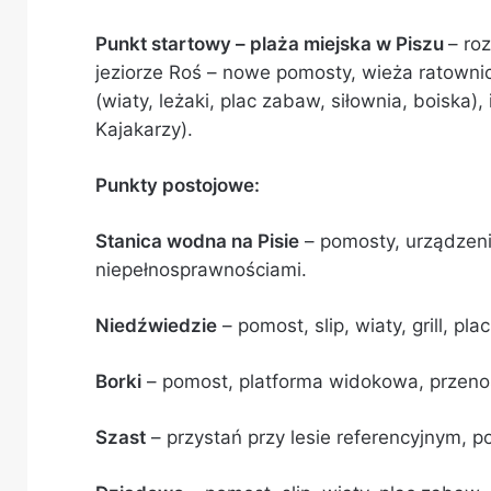
Punkt startowy – plaża miejska w Piszu
– ro
jeziorze Roś – nowe pomosty, wieża ratowni
(wiaty, leżaki, plac zabaw, siłownia, boiska),
Kajakarzy).
Punkty postojowe:
Stanica wodna na Pisie
– pomosty, urządzen
niepełnosprawnościami.
Niedźwiedzie
– pomost, slip, wiaty, grill, p
Borki
– pomost, platforma widokowa, przenosk
Szast
– przystań przy lesie referencyjnym, p