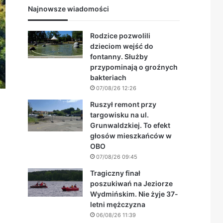
Najnowsze wiadomości
Rodzice pozwolili
dzieciom wejść do
fontanny. Służby
przypominają o groźnych
bakteriach
07/08/26 12:26
Ruszył remont przy
targowisku na ul.
Grunwaldzkiej. To efekt
głosów mieszkańców w
OBO
07/08/26 09:45
Tragiczny finał
poszukiwań na Jeziorze
Wydmińskim. Nie żyje 37-
letni mężczyzna
06/08/26 11:39