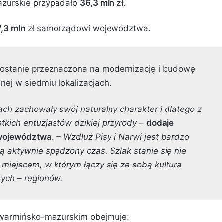
zurskie przypadało
36,3 mln zł
.
7,3 mln
zł samorządowi województwa.
 zostanie przeznaczona na modernizację i budowę
jnej w siedmiu lokalizacjach.
ch zachowały swój naturalny charakter i dlatego z
ich entuzjastów dzikiej przyrody
–
dodaje
 województwa
.
– Wzdłuż Pisy i Narwi jest bardzo
ją aktywnie spędzony czas. Szlak stanie się nie
ż miejscem, w którym łączy się ze sobą kultura
nych – regionów.
warmińsko-mazurskim obejmuje: