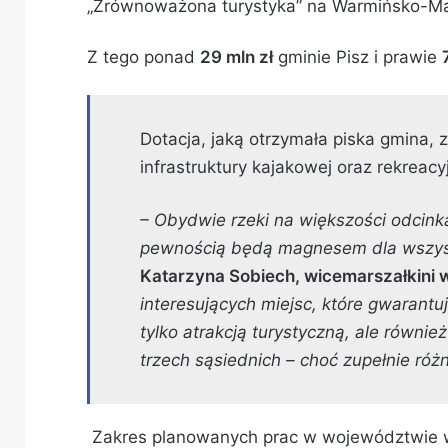
„Zrównoważona turystyka” na Warmińsko-Ma
Z tego ponad
29 mln zł
gminie Pisz i prawie
Dotacja, jaką otrzymała piska gmina,
infrastruktury kajakowej oraz rekreacy
–
Obydwie rzeki na większości odcinka
pewnością będą magnesem dla wszystk
Katarzyna Sobiech, wicemarszałkini
interesujących miejsc, które gwarantu
tylko atrakcją turystyczną, ale równie
trzech sąsiednich – choć zupełnie róż
Zakres planowanych prac w województwie 