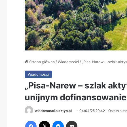
Strona główna
/
Wiadomości
/
„Pisa-Narew – szlak akty
Wiadomości
„Pisa-Narew – szlak akty
unijnym dofinansowani
wiadomosci.olsztyn.pl
04/04/25 20:42
Ostatnia mo
Facebook
X
Messenger
Share via Email