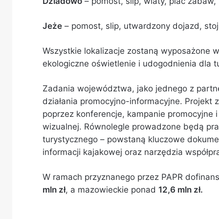
Dziadowo
– pomost, slip, wiaty, plac zabaw,
Jeże
– pomost, slip, utwardzony dojazd, stoj
Wszystkie lokalizacje zostaną wyposażone w 
ekologiczne oświetlenie i udogodnienia dla t
Zadania województwa, jako jednego z partne
działania promocyjno-informacyjne. Projekt
poprzez konferencje, kampanie promocyjne i 
wizualnej. Równolegle prowadzone będą pra
turystycznego – powstaną kluczowe dokumen
informacji kajakowej oraz narzędzia współprac
W ramach przyznanego przez PAPR dofinan
mln zł
, a mazowieckie ponad
12,6 mln zł.