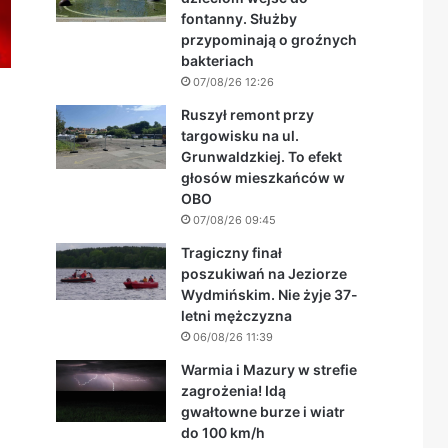
fontanny. Służby
przypominają o groźnych
bakteriach
07/08/26 12:26
Ruszył remont przy
targowisku na ul.
Grunwaldzkiej. To efekt
głosów mieszkańców w
OBO
07/08/26 09:45
Tragiczny finał
poszukiwań na Jeziorze
Wydmińskim. Nie żyje 37-
letni mężczyzna
06/08/26 11:39
Warmia i Mazury w strefie
zagrożenia! Idą
gwałtowne burze i wiatr
do 100 km/h