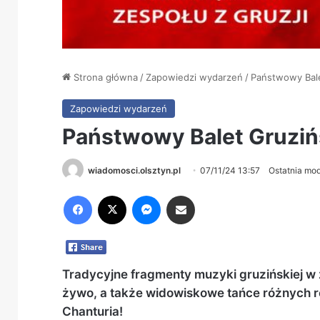
Strona główna
/
Zapowiedzi wydarzeń
/
Państwowy Bale
Zapowiedzi wydarzeń
Państwowy Balet Gruziń
wiadomosci.olsztyn.pl
07/11/24 13:57
Ostatnia mod
Facebook
X
Messenger
Share via Email
Tradycyjne fragmenty muzyki gruzińskiej w 
żywo, a także widowiskowe tańce różnych r
Chanturia!