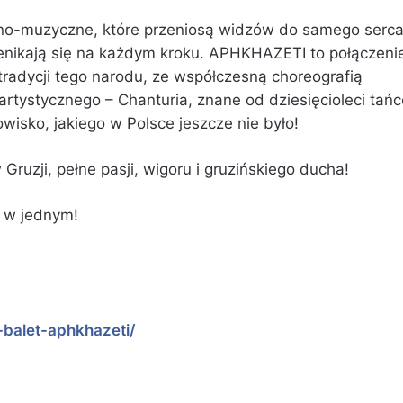
no-muzyczne, które przeniosą widzów do samego serc
zenikają się na każdym kroku. APHKHAZETI to połączeni
 tradycji tego narodu, ze współczesną choreografią
rtystycznego – Chanturia, znane od dziesięcioleci tańc
wisko, jakiego w Polsce jeszcze nie było!
ruzji, pełne pasji, wigoru i gruzińskiego ducha!
o w jednym!
-balet-aphkhazeti/