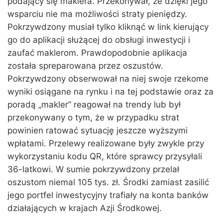
podający się maklera. Przekonywał, że dzięki jego
wsparciu nie ma możliwości straty pieniędzy.
Pokrzywdzony musiał tylko kliknąć w link kierujący
go do aplikacji służącej do obsługi inwestycji i
zaufać maklerom. Prawdopodobnie aplikacja
została spreparowana przez oszustów.
Pokrzywdzony obserwował na niej swoje rzekome
wyniki osiągane na rynku i na tej podstawie oraz za
poradą „makler” reagował na trendy lub był
przekonywany o tym, że w przypadku strat
powinien ratować sytuację jeszcze wyższymi
wpłatami. Przelewy realizowane były zwykle przy
wykorzystaniu kodu QR, które sprawcy przysyłali
36-latkowi. W sumie pokrzywdzony przelał
oszustom niemal 105 tys. zł. Środki zamiast zasilić
jego portfel inwestycyjny trafiały na konta banków
działających w krajach Azji Środkowej.