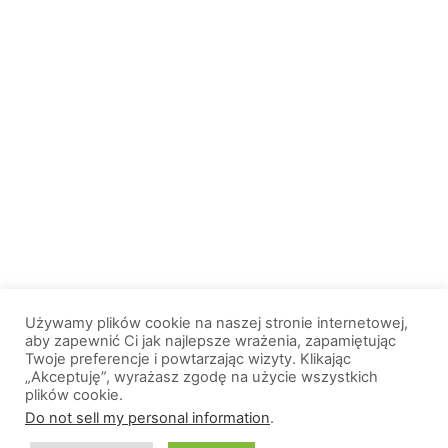
Używamy plików cookie na naszej stronie internetowej,
aby zapewnić Ci jak najlepsze wrażenia, zapamiętując
Twoje preferencje i powtarzając wizyty. Klikając
„Akceptuję”, wyrażasz zgodę na użycie wszystkich
plików cookie.
© 2013-2026, All Rights Reserved. Wszelkie prawa zastrzeżone. |
Do not sell my personal information
.
Wiadomosci.Olsztyn.pl