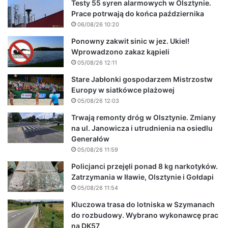
Testy 55 syren alarmowych w Olsztynie.
Prace potrwają do końca października
06/08/26 10:20
Ponowny zakwit sinic w jez. Ukiel!
Wprowadzono zakaz kąpieli
05/08/26 12:11
Stare Jabłonki gospodarzem Mistrzostw
Europy w siatkówce plażowej
05/08/26 12:03
Trwają remonty dróg w Olsztynie. Zmiany
na ul. Janowicza i utrudnienia na osiedlu
Generałów
05/08/26 11:59
Policjanci przejęli ponad 8 kg narkotyków.
Zatrzymania w Iławie, Olsztynie i Gołdapi
05/08/26 11:54
Kluczowa trasa do lotniska w Szymanach
do rozbudowy. Wybrano wykonawcę prac
na DK57